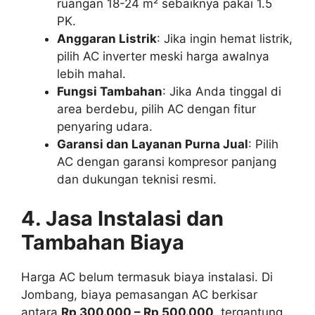
ruangan 18-24 m² sebaiknya pakai 1.5
PK.
Anggaran Listrik
: Jika ingin hemat listrik,
pilih AC inverter meski harga awalnya
lebih mahal.
Fungsi Tambahan
: Jika Anda tinggal di
area berdebu, pilih AC dengan fitur
penyaring udara.
Garansi dan Layanan Purna Jual
: Pilih
AC dengan garansi kompresor panjang
dan dukungan teknisi resmi.
4. Jasa Instalasi dan
Tambahan Biaya
Harga AC belum termasuk biaya instalasi. Di
Jombang, biaya pemasangan AC berkisar
antara
Rp 300.000 – Rp 500.000
, tergantung