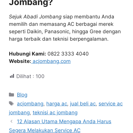
Jombang?
Sejuk Abadi Jombang
siap membantu Anda
memilih dan memasang AC berbagai merek
seperti Daikin, Panasonic, hingga Gree dengan
harga terbaik dan teknisi berpengalaman.
Hubungi Kami:
0822 3333 4040
Website:
acjombang.com
Dilihat :
100
Kategori
Blog
Tag
acjombang
,
harga ac
,
jual beli ac
,
service ac
jombang
,
teknisi ac jombang
12 Alasan Utama Mengapa Anda Harus
Segera Melakukan Service AC