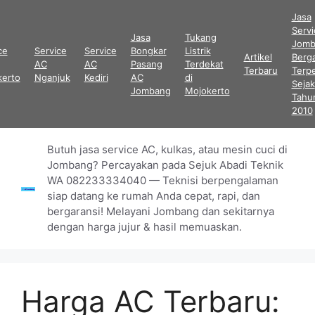
Langsung
Jasa
ke
Serv
Jasa
Tukang
isi
Jomb
ce
Service
Service
Bongkar
Listrik
Artikel
Berga
AC
AC
Pasang
Terdekat
Terbaru
Terp
kerto
Nganjuk
Kediri
AC
di
Sejak
Jombang
Mojokerto
Tahu
2010
Butuh jasa service AC, kulkas, atau mesin cuci di
Jombang? Percayakan pada Sejuk Abadi Teknik
WA 082233334040 — Teknisi berpengalaman
siap datang ke rumah Anda cepat, rapi, dan
bergaransi! Melayani Jombang dan sekitarnya
dengan harga jujur & hasil memuaskan.
Harga AC Terbaru: