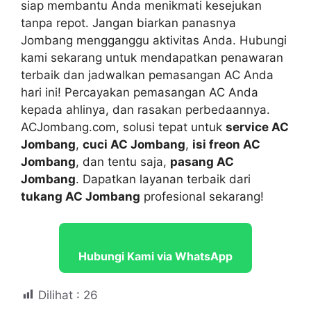
siap membantu Anda menikmati kesejukan
tanpa repot. Jangan biarkan panasnya
Jombang mengganggu aktivitas Anda. Hubungi
kami sekarang untuk mendapatkan penawaran
terbaik dan jadwalkan pemasangan AC Anda
hari ini! Percayakan pemasangan AC Anda
kepada ahlinya, dan rasakan perbedaannya.
ACJombang.com, solusi tepat untuk
service AC
Jombang
,
cuci AC Jombang
,
isi freon AC
Jombang
, dan tentu saja,
pasang AC
Jombang
. Dapatkan layanan terbaik dari
tukang AC Jombang
profesional sekarang!
Hubungi Kami via WhatsApp
Dilihat :
26