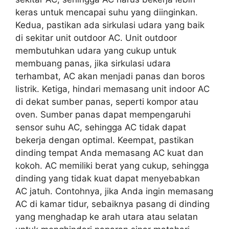
keras untuk mencapai suhu yang diinginkan.
Kedua, pastikan ada sirkulasi udara yang baik
di sekitar unit outdoor AC. Unit outdoor
membutuhkan udara yang cukup untuk
membuang panas, jika sirkulasi udara
terhambat, AC akan menjadi panas dan boros
listrik. Ketiga, hindari memasang unit indoor AC
di dekat sumber panas, seperti kompor atau
oven. Sumber panas dapat mempengaruhi
sensor suhu AC, sehingga AC tidak dapat
bekerja dengan optimal. Keempat, pastikan
dinding tempat Anda memasang AC kuat dan
kokoh. AC memiliki berat yang cukup, sehingga
dinding yang tidak kuat dapat menyebabkan
AC jatuh. Contohnya, jika Anda ingin memasang
AC di kamar tidur, sebaiknya pasang di dinding
yang menghadap ke arah utara atau selatan