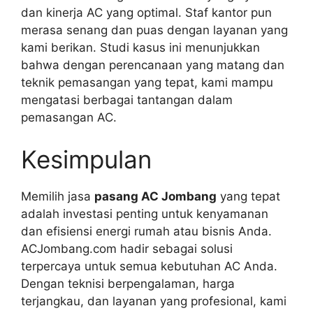
dan kinerja AC yang optimal. Staf kantor pun
merasa senang dan puas dengan layanan yang
kami berikan. Studi kasus ini menunjukkan
bahwa dengan perencanaan yang matang dan
teknik pemasangan yang tepat, kami mampu
mengatasi berbagai tantangan dalam
pemasangan AC.
Kesimpulan
Memilih jasa
pasang AC Jombang
yang tepat
adalah investasi penting untuk kenyamanan
dan efisiensi energi rumah atau bisnis Anda.
ACJombang.com hadir sebagai solusi
terpercaya untuk semua kebutuhan AC Anda.
Dengan teknisi berpengalaman, harga
terjangkau, dan layanan yang profesional, kami