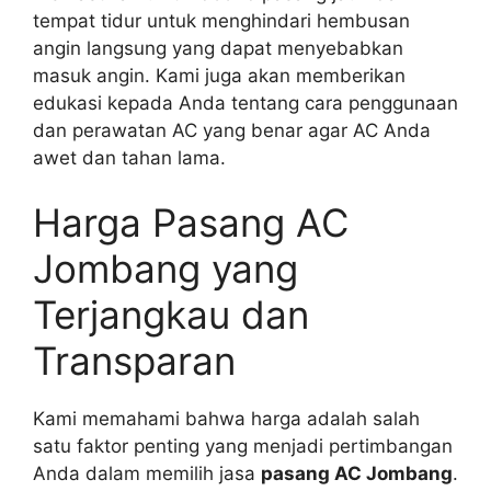
tempat tidur untuk menghindari hembusan
angin langsung yang dapat menyebabkan
masuk angin. Kami juga akan memberikan
edukasi kepada Anda tentang cara penggunaan
dan perawatan AC yang benar agar AC Anda
awet dan tahan lama.
Harga Pasang AC
Jombang yang
Terjangkau dan
Transparan
Kami memahami bahwa harga adalah salah
satu faktor penting yang menjadi pertimbangan
Anda dalam memilih jasa
pasang AC Jombang
.