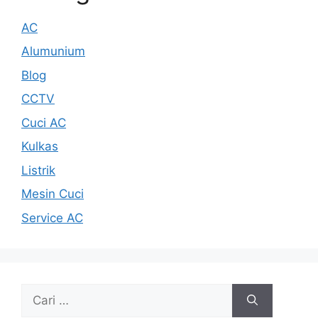
AC
Alumunium
Blog
CCTV
Cuci AC
Kulkas
Listrik
Mesin Cuci
Service AC
Cari
untuk: