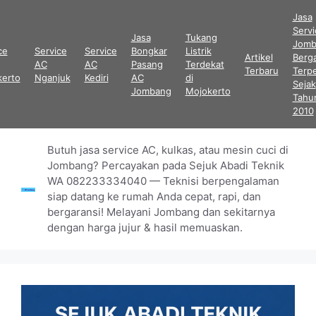
Langsung
Jasa
ke
Serv
Jasa
Tukang
isi
Jomb
ce
Service
Service
Bongkar
Listrik
Artikel
Berga
AC
AC
Pasang
Terdekat
Terbaru
Terp
kerto
Nganjuk
Kediri
AC
di
Sejak
Jombang
Mojokerto
Tahu
2010
Butuh jasa service AC, kulkas, atau mesin cuci di
Jombang? Percayakan pada Sejuk Abadi Teknik
WA 082233334040 — Teknisi berpengalaman
siap datang ke rumah Anda cepat, rapi, dan
bergaransi! Melayani Jombang dan sekitarnya
dengan harga jujur & hasil memuaskan.