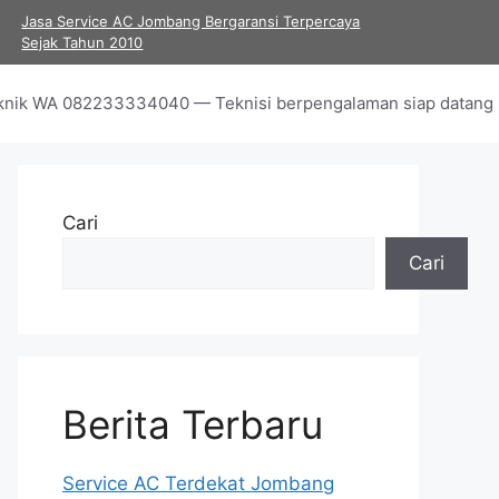
Jasa Service AC Jombang Bergaransi Terpercaya
Sejak Tahun 2010
Teknik WA 082233334040 — Teknisi berpengalaman siap datang k
Cari
Cari
Berita Terbaru
Service AC Terdekat Jombang