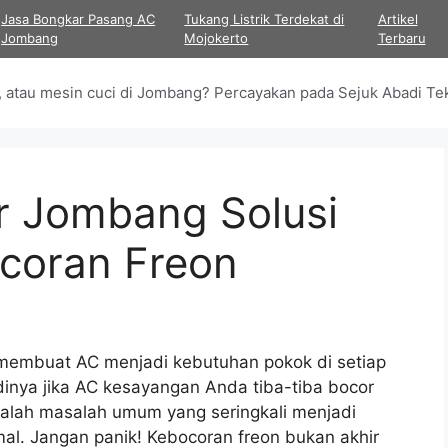
Jasa Bongkar Pasang AC
Tukang Listrik Terdekat di
Artikel
Jombang
Mojokerto
Terbaru
as, atau mesin cuci di Jombang? Percayakan pada Sejuk Abadi 
r Jombang Solusi
ocoran Freon
 membuat AC menjadi kebutuhan pokok di setiap
inya jika AC kesayangan Anda tiba-tiba bocor
adalah masalah umum yang seringkali menjadi
al. Jangan panik! Kebocoran freon bukan akhir