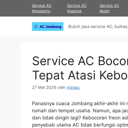
Langsung
Service AC
Service AC
Service AC
ke
Mojokerto
Nganjuk
Kediri
isi
Butuh jasa service AC, kulk
Service AC Boco
Tepat Atasi Keb
27 Mei 2026
oleh
miraac
Panasnya cuaca Jombang akhir-akhir ini
rumah dan tempat usaha. Namun, apa jad
dan tidak dingin lagi? Kebocoran freon 
penyebab utama AC tidak berfungsi optim