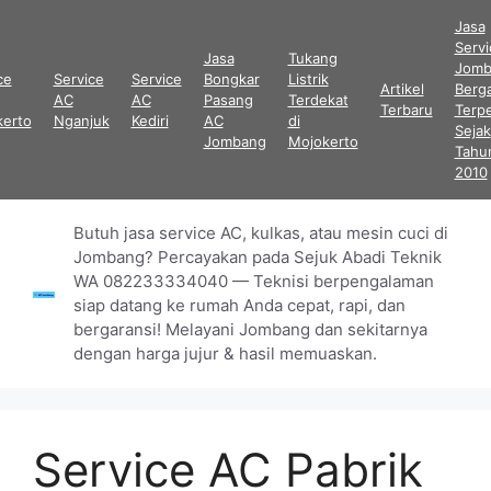
Langsung
Jasa
ke
Serv
Jasa
Tukang
isi
Jomb
ce
Service
Service
Bongkar
Listrik
Artikel
Berga
AC
AC
Pasang
Terdekat
Terbaru
Terp
kerto
Nganjuk
Kediri
AC
di
Sejak
Jombang
Mojokerto
Tahu
2010
Butuh jasa service AC, kulkas, atau mesin cuci di
Jombang? Percayakan pada Sejuk Abadi Teknik
WA 082233334040 — Teknisi berpengalaman
siap datang ke rumah Anda cepat, rapi, dan
bergaransi! Melayani Jombang dan sekitarnya
dengan harga jujur & hasil memuaskan.
Service AC Pabrik