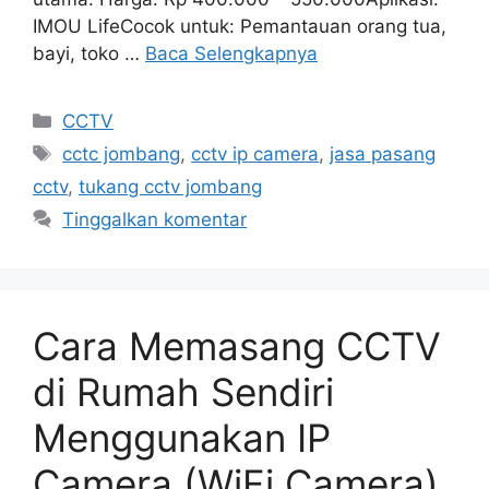
IMOU LifeCocok untuk: Pemantauan orang tua,
bayi, toko …
Baca Selengkapnya
Kategori
CCTV
Tag
cctc jombang
,
cctv ip camera
,
jasa pasang
cctv
,
tukang cctv jombang
Tinggalkan komentar
Cara Memasang CCTV
di Rumah Sendiri
Menggunakan IP
Camera (WiFi Camera)