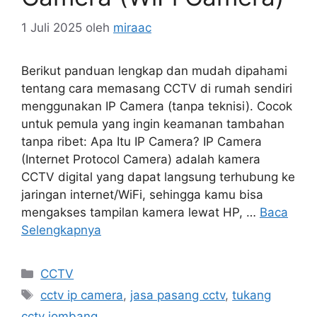
1 Juli 2025
oleh
miraac
Berikut panduan lengkap dan mudah dipahami
tentang cara memasang CCTV di rumah sendiri
menggunakan IP Camera (tanpa teknisi). Cocok
untuk pemula yang ingin keamanan tambahan
tanpa ribet: Apa Itu IP Camera? IP Camera
(Internet Protocol Camera) adalah kamera
CCTV digital yang dapat langsung terhubung ke
jaringan internet/WiFi, sehingga kamu bisa
mengakses tampilan kamera lewat HP, …
Baca
Selengkapnya
Kategori
CCTV
Tag
cctv ip camera
,
jasa pasang cctv
,
tukang
cctv jombang