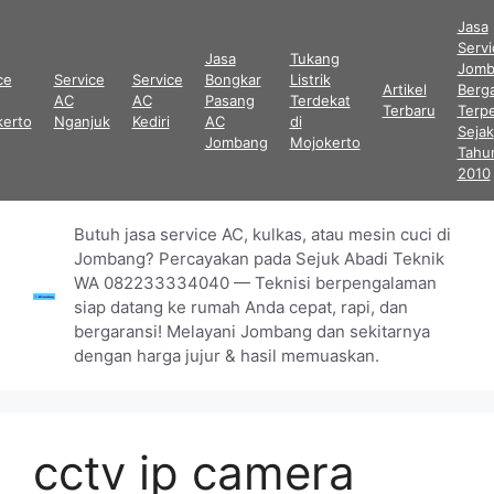
Langsung
Jasa
ke
Serv
Jasa
Tukang
isi
Jomb
ce
Service
Service
Bongkar
Listrik
Artikel
Berga
AC
AC
Pasang
Terdekat
Terbaru
Terp
kerto
Nganjuk
Kediri
AC
di
Sejak
Jombang
Mojokerto
Tahu
2010
Butuh jasa service AC, kulkas, atau mesin cuci di
Jombang? Percayakan pada Sejuk Abadi Teknik
WA 082233334040 — Teknisi berpengalaman
siap datang ke rumah Anda cepat, rapi, dan
bergaransi! Melayani Jombang dan sekitarnya
dengan harga jujur & hasil memuaskan.
cctv ip camera