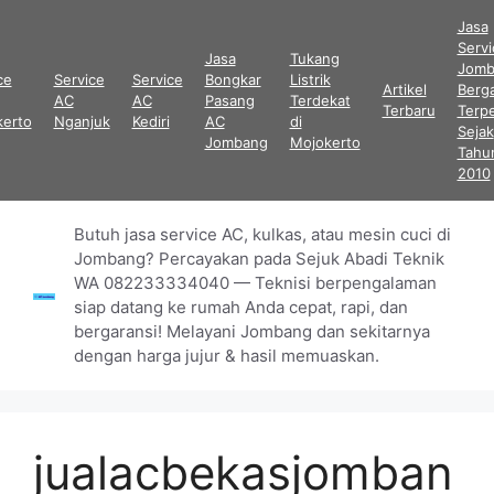
Langsung
Jasa
ke
Serv
Jasa
Tukang
isi
Jomb
ce
Service
Service
Bongkar
Listrik
Artikel
Berga
AC
AC
Pasang
Terdekat
Terbaru
Terp
kerto
Nganjuk
Kediri
AC
di
Sejak
Jombang
Mojokerto
Tahu
2010
Butuh jasa service AC, kulkas, atau mesin cuci di
Jombang? Percayakan pada Sejuk Abadi Teknik
WA 082233334040 — Teknisi berpengalaman
siap datang ke rumah Anda cepat, rapi, dan
bergaransi! Melayani Jombang dan sekitarnya
dengan harga jujur & hasil memuaskan.
jualacbekasjomban