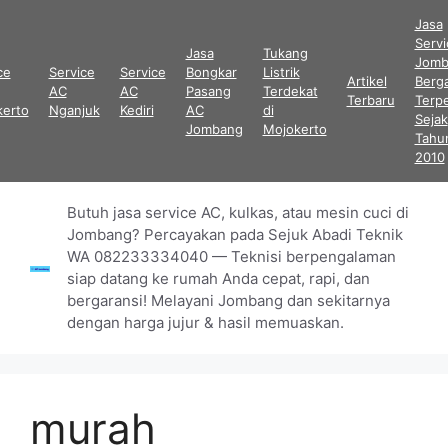
Langsung
Jasa
ke
Serv
Jasa
Tukang
isi
Jomb
ce
Service
Service
Bongkar
Listrik
Artikel
Berga
AC
AC
Pasang
Terdekat
Terbaru
Terp
kerto
Nganjuk
Kediri
AC
di
Sejak
Jombang
Mojokerto
Tahu
2010
Butuh jasa service AC, kulkas, atau mesin cuci di
Jombang? Percayakan pada Sejuk Abadi Teknik
WA 082233334040 — Teknisi berpengalaman
siap datang ke rumah Anda cepat, rapi, dan
bergaransi! Melayani Jombang dan sekitarnya
dengan harga jujur & hasil memuaskan.
murah