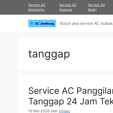
Langsung
Service AC
Service AC
Service AC
ke
Mojokerto
Nganjuk
Kediri
isi
Butuh jasa service AC, kulk
tanggap
Service AC Panggil
Tanggap 24 Jam Tek
10 Mei 2026
oleh
miraac