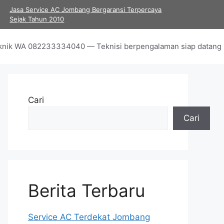
Jasa Service AC Jombang Bergaransi Terpercaya
Sejak Tahun 2010
Teknik WA 082233334040 — Teknisi berpengalaman siap datang k
Cari
Cari
Berita Terbaru
Service AC Terdekat Jombang