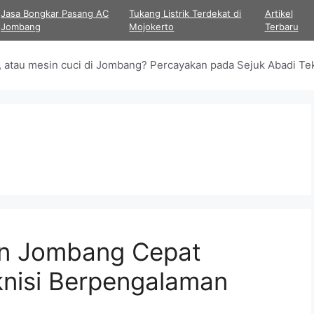
Jasa Bongkar Pasang AC
Tukang Listrik Terdekat di
Artikel
Jombang
Mojokerto
Terbaru
as, atau mesin cuci di Jombang? Percayakan pada Sejuk Abadi 
an Jombang Cepat
nisi Berpengalaman